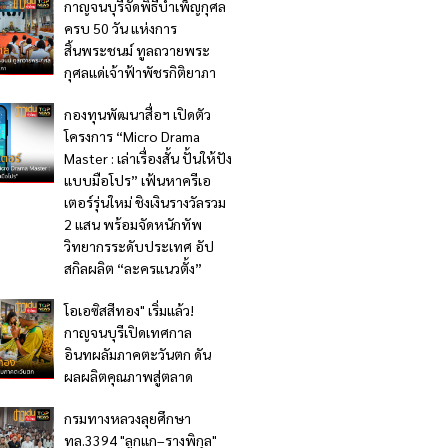
กาญจนบุรีจัดพิธีบำเพ็ญกุศล
ครบ 50 วัน แห่งการ
สิ้นพระชนม์ ทูลถวายพระ
กุศลแด่เจ้าฟ้าพัชรกิติยาภา
กองทุนพัฒนาสื่อฯ เปิดตัว
โครงการ “Micro Drama
Master : เล่าเรื่องสั้น ปั้นให้ปัง
แบบมือโปร” เฟ้นหาครีเอ
เตอร์รุ่นใหม่ ชิงเงินรางวัลรวม
2 แสน พร้อมจัดหนักทัพ
วิทยากรระดับประเทศ อัป
สกิลผลิต “ละครแนวตั้ง”
โอเอซิสสีทอง" เริ่มแล้ว!
กาญจนบุรีเปิดเทศกาล
อินทผลัมภาคตะวันตก ดัน
ผลผลิตคุณภาพสู่ตลาด
กรมทางหลวงลุยศึกษา
ทล.3394 "ลูกแก–รางพิกุล"