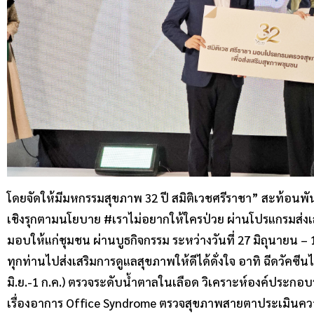
โดยจัดให้มีมหกรรมสุขภาพ 32 ปี สมิติเวชศรีราชา” สะท้อน
เชิงรุกตามนโยบาย #เราไม่อยากให้ใครป่วย ผ่านโปรแกรมส่งเสร
มอบให้แก่ชุมชน ผ่านบูธกิจกรรม ระหว่างวันที่ 27 มิถุนายน –
ทุกท่านไปส่งเสริมการดูแลสุขภาพให้ดีได้ดั่งใจ อาทิ ฉีดวัคซีน
มิ.ย.-1 ก.ค.) ตรวจระดับน้ำตาลในเลือด วิเคราะห์องค์ประก
เรื่องอาการ Office Syndrome ตรวจสุขภาพสายตาประเมินความเ