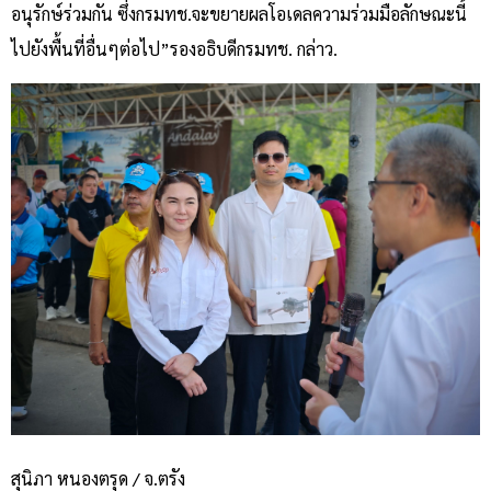
อนุรักษ์ร่วมกัน ซึ่งกรมทช.จะขยายผลโอเดลความร่วมมือลักษณะนี้
ไปยังพื้นที่อื่นๆต่อไป”รองอธิบดีกรมทช. กล่าว.
สุนิภา หนองตรุด / จ.ตรัง