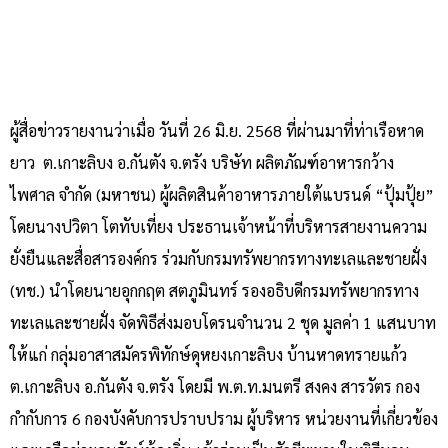
ผู้สื่อข่าวรายงานว่าเมื่อ วันที่ 26 มิ.ย. 2568 ที่ผ่านมาที่ท่าเรือหาด
ยาว ต.เกาะลิบง อ.กันตัง จ.ตรัง บริษัท ผลิตภัณฑ์อาหารกว้าง
ไพศาล จำกัด (มหาชน) ผู้ผลิตสินค้าอาหารภายใต้แบรนด์ “ปุ้มปุ้ย”
โดยนางปวิตา โตทับเที่ยง ประธานเจ้าหน้าที่บริหารสายงานความ
ยั่งยืนและสื่อสารองค์กร ร่วมกับกรมทรัพยากรทางทะเลและชายฝั่ง
(ทช.) นำโดยนายอุกกฤต สตภูมินทร์ รองอธิบดีกรมทรัพยากรทาง
ทะเลและชายฝั่ง จัดพิธีส่งมอบโดรนจำนวน 2 ชุด มูลค่า 1 แสนบาท
ให้แก่ กลุ่มอาสาสมัครพิทักษ์ดุหยงเกาะลิบง บ้านหาดทรายแก้ว
ต.เกาะลิบง อ.กันตัง จ.ตรัง โดยมี พ.ต.ท.มนตรี สงคง สารวัตร กอง
กำกับการ 6 กองบังคับการปราบปราม ผู้บริหาร หน่วยงานที่เกี่ยวข้อง