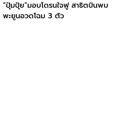
“ปุ้มปุ้ย”มอบโดรนใจฟู สาธิตบินพบ
พะยูนอวดโฉม 3 ตัว