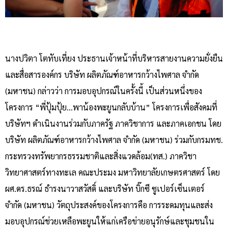
นางปวิตา โตทับเที่ยง ประธานเจ้าหน้าที่บริหารสายงานความยั่งยืน
และสื่อสารองค์กร บริษัท ผลิตภัณฑ์อาหารกว้างไพศาล จำกัด
(มหาชน) กล่าวว่า การมอบอุปกรณ์ในครั้งนี้ เป็นส่วนหนึ่งของ
โครงการ “พี่ปุ้มปุ้ย…พาน้องพะยูนกลับบ้าน” โครงการเพื่อสังคมที่
บริษัทฯ ดำเนินงานร่วมกับภาครัฐ ภาควิชาการ และภาคเอกชน โดย
บริษัท ผลิตภัณฑ์อาหารกว้างไพศาล จำกัด (มหาชน) ร่วมกับกรมทช.
กระทรวงทรัพยากรธรรมชาติและสิ่งแวดล้อม(ทส.) ภาควิชา
วิทยาศาสตร์ทางทะเล คณะประมง มหาวิทยาลัยเกษตรศาสตร์ โดย
ผศ.ดร.ธรณ์ ธำรงนาวาสวัสดิ์ และบริษัท บิ๊กซี ซูเปอร์เซ็นเตอร์
จำกัด (มหาชน) วัตถุประสงค์ของโครงการคือ การระดมทุนและส่ง
มอบอุปกรณ์ช่วยเหลือพะยูนให้แก่เครือข่ายอนุรักษ์และชุมชนใน