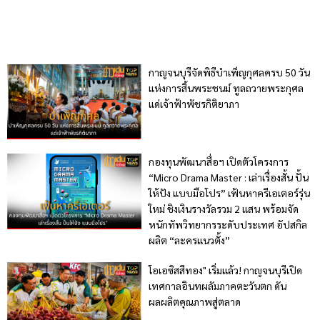
กาญจนบุรีจัดพิธีบำเพ็ญกุศลครบ 50 วัน
แห่งการสิ้นพระชนม์ ทูลถวายพระกุศล
แด่เจ้าฟ้าพัชรกิติยาภา
กองทุนพัฒนาสื่อฯ เปิดตัวโครงการ
“Micro Drama Master : เล่าเรื่องสั้น ปั้น
ให้ปัง แบบมือโปร” เฟ้นหาครีเอเตอร์รุ่น
ใหม่ ชิงเงินรางวัลรวม 2 แสน พร้อมจัด
หนักทัพวิทยากรระดับประเทศ อัปสกิล
ผลิต “ละครแนวตั้ง”
โอเอซิสสีทอง" เริ่มแล้ว! กาญจนบุรีเปิด
เทศกาลอินทผลัมภาคตะวันตก ดัน
ผลผลิตคุณภาพสู่ตลาด