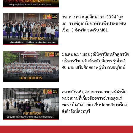
กรมทางหลวงลุยศึกษา ทล.3394 "ลูก
แก–รางพิกุล" เปิดเวทีรับฟังประชาชน
เชื่อม 3 จังหวัด รองรับ M81
ผอ.สบอ.14 มอบวุฒิบัตรปิดหลักสูตรนัก
บริหารป่าอนุรักษ์ระดับสั่งการ รุ่นใหม่
40 นาย เสริมศักยภาพผู้นำงานอนุรักษ์
คลายกังวล! อุตสาหกรรมกาญจน์นำทีม
หน่วยงานที่เกี่ยวข้องตรวจโรงถลุงแร่
พลวง ยืนยันกากแร่เก็บปลอดภัย เตรียม
ส่งกำจัดที่สระบุรี