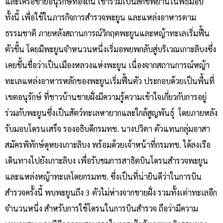
และเครือข่ายอนุรักษ์ท้องถิ่น เข้าร่วมเป็นสักขีพยานในพิธีมอบ
ทั้งนี้ เพื่อใช้ในภารกิจการสำรวจพะยูน และแหล่งอาหารตาม
ธรรมชาติ ภายหลังสถานการณ์วิกฤตพะยูนและหญ้าทะเลเริ่มฟื้น
ตัวขึ้น โดยมีพะยูนจำหนวนหนึ่งเริ่มอพยพกลับสู่บริเวณเกาะลิบงซึ่ง
เคยขึ้นชื่อว่าเป็นเมืองหลวงแห่งพะยูน เนื่องจากสถานการณ์หญ้า
ทะเลแหล่งอาหารหลักของพะยูนเริ่มฟื้นตัว ประกอบด้วยเป็นพื้นที่
เขตอนุรักษ์ ที่ชาวบ้านชายฝั่งมีความรู้ความเข้าใจเกี่ยวกับการอยู่
ร่วมกับพะยูนซึ่งเป็นสัตว์ทะเลหายากและใกล้สูญพันธุ์ โดยภายหลัง
รับมอบโดรนเสร็จ รองอธิบดีกรมทช. นางปวิตา ตัวแทนกลุ่มอาสา
สมัครพิทักษ์ดุหยงเกาะลิบง พร้อมด้วยเจ้าหน้าที่กรมทช. ได้ลงเรือ
เดินทางไปยังเกาะลิบง เพื่อรับชมการสาธิตบินโดรนสำรวจพะยูน
และแหล่งหญ้าทะเลโดยกรมทช. ซึ่งเป็นที่น่ายินดีว่าในการบิน
สำรวจครั้งนี้ พบพะยูนถึง 3 ตัวไม่ห่างจากชายฝั่ง รวมทั้งเต่าทะเลอีก
จำนวนหนึ่ง สำหรับการใช้โดรนในการบินสำรวจ ถือว่ามีความ