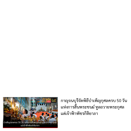
กาญจนบุรีจัดพิธีบำเพ็ญกุศลครบ 50 วัน
แห่งการสิ้นพระชนม์ ทูลถวายพระกุศล
แด่เจ้าฟ้าพัชรกิติยาภา