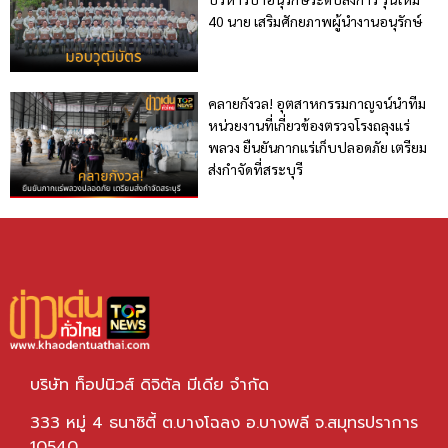
40 นาย เสริมศักยภาพผู้นำงานอนุรักษ์
คลายกังวล! อุตสาหกรรมกาญจน์นำทีม
หน่วยงานที่เกี่ยวข้องตรวจโรงถลุงแร่
พลวง ยืนยันกากแร่เก็บปลอดภัย เตรียม
ส่งกำจัดที่สระบุรี
บริษัท ท็อปนิวส์ ดิจิตัล มีเดีย จำกัด
333 หมู่ 4 ธนาซิตี้ ต.บางโฉลง อ.บางพลี จ.สมุทรปราการ
10540