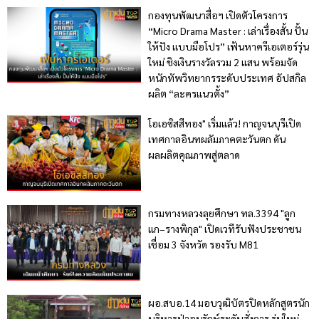
กองทุนพัฒนาสื่อฯ เปิดตัวโครงการ
“Micro Drama Master : เล่าเรื่องสั้น ปั้น
ให้ปัง แบบมือโปร” เฟ้นหาครีเอเตอร์รุ่น
ใหม่ ชิงเงินรางวัลรวม 2 แสน พร้อมจัด
หนักทัพวิทยากรระดับประเทศ อัปสกิล
ผลิต “ละครแนวตั้ง”
โอเอซิสสีทอง" เริ่มแล้ว! กาญจนบุรีเปิด
เทศกาลอินทผลัมภาคตะวันตก ดัน
ผลผลิตคุณภาพสู่ตลาด
กรมทางหลวงลุยศึกษา ทล.3394 "ลูก
แก–รางพิกุล" เปิดเวทีรับฟังประชาชน
เชื่อม 3 จังหวัด รองรับ M81
ผอ.สบอ.14 มอบวุฒิบัตรปิดหลักสูตรนัก
บริหารป่าอนุรักษ์ระดับสั่งการ รุ่นใหม่