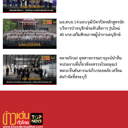
ผอ.สบอ.14 มอบวุฒิบัตรปิดหลักสูตรนัก
บริหารป่าอนุรักษ์ระดับสั่งการ รุ่นใหม่
40 นาย เสริมศักยภาพผู้นำงานอนุรักษ์
คลายกังวล! อุตสาหกรรมกาญจน์นำทีม
หน่วยงานที่เกี่ยวข้องตรวจโรงถลุงแร่
พลวง ยืนยันกากแร่เก็บปลอดภัย เตรียม
ส่งกำจัดที่สระบุรี