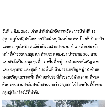
วันที่ 2 มิ.ย. 2568 เจ้าหน้าที่สำนักจัดการทรัพยากรป่าไม้ที่ 11
(สุราษฎร์ธานี)นำโดยนายวิวัฒน์ หนูอินทร์ ผอ.ส่วนป้องกันรักษาป่า
และควบคุมไฟป่า สนธิกำลังร่วมฝ่ายปกครอง อำเภอท่าแซะ เจ้า
หน้าที่ตำรวจสภ.สลุย สภ.ท่าแซะ ตชด.414 ประมาณ 300 นาย
แบ่งกำลังเป็น 4 ชุด ชุดที่ 1 ลงพื้นที่ หมู่ 13 ตำบลหงส์เจริญ อ.ท่า
แซะ จ.ชุมพร และชุดที่ 2 ลงพื้นที่ บ้านธรรมเจริญ หมู่ 10 ตำบล
หงส์เจริญและเขตพื้นที่ตำบลรับร่อ ที่ตั้งของบริษัทเอกชนที่หมด
สัมปทานสวนปาล์มน้ำมันจำนวนกว่า 23,000 ไร่ โดยเป็นที่ตั้งของ
กลุ่มผู้เรียกร้องไร้ที่ทำกิน