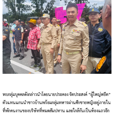
พบกลุ่มบุคคลดังกล่าวนำโดยนายประคอง จิตประสงค์ “ผู้ใหญ่หยีต”
ตัวแทนแกนนำชาวบ้านพร้อมกลุ่มทหารผ่านศึกชายหญิงอยู่ภายใน
ที่พักคนงานของบริษัทที่หมดสัมปทาน และใกล้กันเป็นห้องแถวอีก