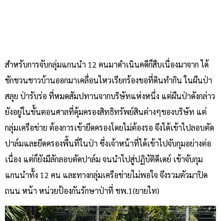
สำหรับการจับกลุ่มแกนนำ 12 คนมาดำเนินคดีก็สืบเนื่องมาจาก ได้
ชักชวนชาวบ้านออกมาเคลื่อนไหวเรียกร้องขอที่ดินทำกิน ในผืนป่า
สลุย ป่ารับร่อ ที่หมดสัมปทานจากบริษัทแห่งหนึ่ง แต่ผืนป่าดังกล่าว
ยังอยู่ในขั้นตอนศาลที่คุ้มครองสิทธิทรัพย์สินต่างๆของบริษัท แต่
กลุ่มเครือข่าย ต้องการเข้ายึดครองโดยไม่ต้องรอ จึงได้เข้าไปลอบตัด
ปาล์มและยึดครองพื้นที่ในป่า ซึ่งเจ้าหน้าที่ได้เข้าไปจับกุมอย่างต่อ
เนื่อง แต่ก็ยังมีลักลอบตัดปาล์ม จนนำไปสู่ปฏิบัติดีเดย์ เข้าจับกุม
แกนนำทั้ง 12 คน และทางกลุ่มเครือข่ายไม่พอใจ จึงรวมตัวมาปิด
ถนน หน้า หน่วยป้องกันรักษาป่าที่ ชพ.1(ยายไท)