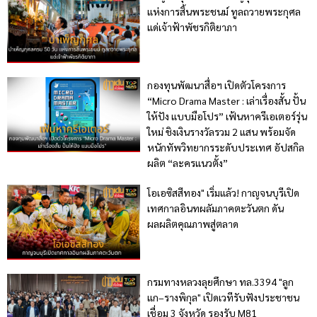
แห่งการสิ้นพระชนม์ ทูลถวายพระกุศล
แด่เจ้าฟ้าพัชรกิติยาภา
กองทุนพัฒนาสื่อฯ เปิดตัวโครงการ
“Micro Drama Master : เล่าเรื่องสั้น ปั้น
ให้ปัง แบบมือโปร” เฟ้นหาครีเอเตอร์รุ่น
ใหม่ ชิงเงินรางวัลรวม 2 แสน พร้อมจัด
หนักทัพวิทยากรระดับประเทศ อัปสกิล
ผลิต “ละครแนวตั้ง”
โอเอซิสสีทอง" เริ่มแล้ว! กาญจนบุรีเปิด
เทศกาลอินทผลัมภาคตะวันตก ดัน
ผลผลิตคุณภาพสู่ตลาด
กรมทางหลวงลุยศึกษา ทล.3394 "ลูก
แก–รางพิกุล" เปิดเวทีรับฟังประชาชน
เชื่อม 3 จังหวัด รองรับ M81