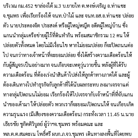
บริเวณ กม.452 ขาล่องใต้ ม.3 บ.ยายไท ต.หงษ์เจริญ อ.ท่าแซะ
จ.ชุมพร เพื่อเรียกร้องให้ จนท.ป่าไม้ และ จนท.อส.อ.ท่าแซะ ปล่อย
ตัว นายประคองจิต ประสงค์ หรือผู้ใหญ่หญีต อดีตผู้ใหญ่บ้าน ซึ่ง
แกนนำกลุ่มเครือข่ายผู้ไร้ที่ดินทำกิน พร้อมสมาชิกรวม 12 คน ให้
ปล่อยตัวทั้งหมด โดยไม่มีเงื่อนไข หากไม่ยอมปล่อย ก็จะปิดถนนต่อ
ไป จนกว่าทางเจ้าหน้าที่จะยอมปล่อย ซึ่งได้สร้างความเดือดร้อนให้
กับผู้สัญจรเป็นอย่างมาก จนเกือบจะเหตุวุ่นวายขึ้น หลังผู้ที่ได้รับ
ความเดือดร้อน ที่ต้องเร่งนำสินค้าไปส่งให้ลูกค้าทางภาคใต้ และผู้
ต้องเดินทางไปทำธุรกิจกับลูกค้าที่ได้นับผลกระทบ ลงมาเจรจาแต่
ทางกลุ่มปิดถนนไม่ยอม เรียกร้องให้ไปเจรจากับเจ้าหน้าที่ที่จับแกน
นำของเค้ามา ให้ปล่อยตัว พวกเราก็จะยอมเปิดถนนให้ จนเกือบเกิด
ความรุนแรง (มีเสียงของความเดือดร้อน) กระทั่งเวลา 11.45 น.นาย
เธียรชัย ชูกิตติวิบูลย์ ผู้ว่าฯจ.ชุมพร พร้อมคณะ และ
พล.ต.ต.สมคะเน โพธิ์ศรี ผบก.ภ.จว.ชุมพร เดินทางลงพื้นที่โดยพบ