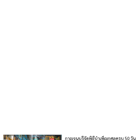
กาญจนบุรีจัดพิธีบำเพ็ญกุศลครบ 50 วัน