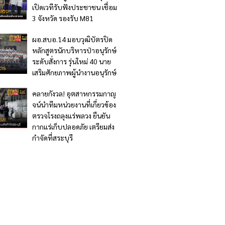
เปิดเวทีรับฟังประชาชน เชื่อม
3 จังหวัด รองรับ M81
ผอ.สบอ.14 มอบวุฒิบัตรปิด
หลักสูตรนักบริหารป่าอนุรักษ์
ระดับสั่งการ รุ่นใหม่ 40 นาย
เสริมศักยภาพผู้นำงานอนุรักษ์
คลายกังวล! อุตสาหกรรมกาญ
จน์นำทีมหน่วยงานที่เกี่ยวข้อง
ตรวจโรงถลุงแร่พลวง ยืนยัน
กากแร่เก็บปลอดภัย เตรียมส่ง
กำจัดที่สระบุรี