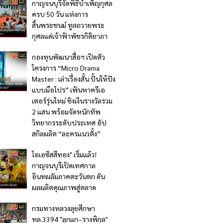
กาญจนบุรีจัดพิธีบำเพ็ญกุศล
ครบ 50 วัน แห่งการ
สิ้นพระชนม์ ทูลถวายพระ
กุศลแด่เจ้าฟ้าพัชรกิติยาภา
กองทุนพัฒนาสื่อฯ เปิดตัว
โครงการ “Micro Drama
Master : เล่าเรื่องสั้น ปั้นให้ปัง
แบบมือโปร” เฟ้นหาครีเอ
เตอร์รุ่นใหม่ ชิงเงินรางวัลรวม
2 แสน พร้อมจัดหนักทัพ
วิทยากรระดับประเทศ อัป
สกิลผลิต “ละครแนวตั้ง”
โอเอซิสสีทอง" เริ่มแล้ว!
กาญจนบุรีเปิดเทศกาล
อินทผลัมภาคตะวันตก ดัน
ผลผลิตคุณภาพสู่ตลาด
กรมทางหลวงลุยศึกษา
ทล.3394 "ลูกแก–รางพิกุล"