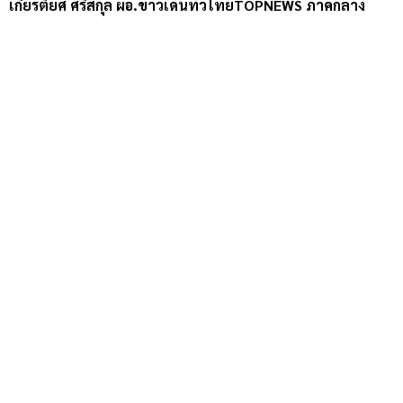
เกียรติยศ ศรีสกุล ผอ.ข่าวเด่นทั่วไทยTOPNEWS ภาคกลาง