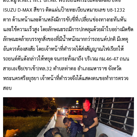
ISUZU D-MAX สีขาว ติดแผ่นป้ายทะเบียนหมายเลข บธ-1232
ตาก ด้านหน้าและด้านหลังมีการขับขี่ที่เปลี่ยนช่องทางกะทันหัน
และใช้ความเร็วสูง โดยลักษณะรถมีการปกคลุมด้วยผ้าใบอย่างมิดชิด
ลักษณะคล้ายบรรทุกสิ่งของที่มีน้ำหนักมากกว่ารถยนต์ปกติ มีเหตุ
อันควรต้องสงสัย โดยเจ้าหน้าที่ตำรวจได้ส่งสัญญาณไฟเรียกให้
รถยนต์คันดังกล่าวให้หยุด จนกระทั่งมาถึง บริเวณ กม.46-47 ถนน
สายเอเชีย(ขาเข้า)ทล.32 ตำบลท่าตอ อำเภอมหาราช จังหวัด
พระนครศรีอยุธยา เจ้าหน้าที่ตำรวจจึงได้แสดงตนขอทำการตรวจ
สอบ