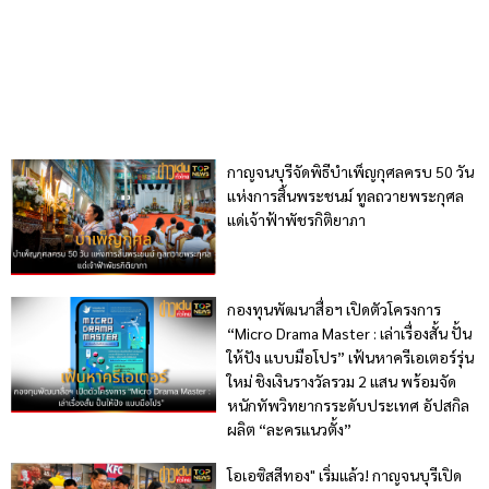
กาญจนบุรีจัดพิธีบำเพ็ญกุศลครบ 50 วัน
แห่งการสิ้นพระชนม์ ทูลถวายพระกุศล
แด่เจ้าฟ้าพัชรกิติยาภา
กองทุนพัฒนาสื่อฯ เปิดตัวโครงการ
“Micro Drama Master : เล่าเรื่องสั้น ปั้น
ให้ปัง แบบมือโปร” เฟ้นหาครีเอเตอร์รุ่น
ใหม่ ชิงเงินรางวัลรวม 2 แสน พร้อมจัด
หนักทัพวิทยากรระดับประเทศ อัปสกิล
ผลิต “ละครแนวตั้ง”
โอเอซิสสีทอง" เริ่มแล้ว! กาญจนบุรีเปิด