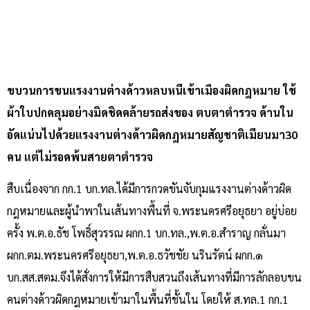
ขบวนการขนแรงงานต่างด้าวหลบหนีเข้าเมืองผิดกฎหมาย ใช้
ผ้าใบปกคลุมอย่างมิดชิดคล้ายรถส่งของ ตบตาตำรวจ ด้านใน
อัดแน่นไปด้วยแรงงานต่างด้าวผิดกฎหมายสัญชาติเมียนมา30
คน แต่ไม่รอดพ้นสายตาตำรวจ
สืบเนื่องจาก กก.1 บก.ทล.ได้มีการกวดขันจับกุมแรงงานต่างด้าวผิด
กฎหมายและผู้นำพาในเส้นทางพื้นที่ จ.พระนครศรีอยุธยา อยู่บ่อย
ครั้ง พ.ต.อ.ธัช โพธิ์สุวรรณ ผกก.1 บก.ทล.,พ.ต.อ.สำราญ กลั่นมา
ผกก.ตม.พระนครศรีอยุธยา,พ.ต.อ.ธวัชชัย นรินรัตน์ ผกก.๑
บก.สส.สตม.จึงได้สั่งการให้มีการสืบสวนถึงเส้นทางที่มีการลักลอบขน
คนต่างด้าวผิดกฎหมายเข้ามาในพื้นที่ชั้นใน โดยให้ ส.ทล.1 กก.1