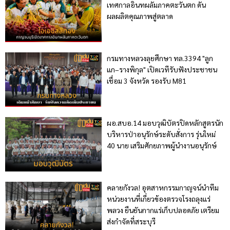
เทศกาลอินทผลัมภาคตะวันตก ดัน
ผลผลิตคุณภาพสู่ตลาด
กรมทางหลวงลุยศึกษา ทล.3394 "ลูก
แก–รางพิกุล" เปิดเวทีรับฟังประชาชน
เชื่อม 3 จังหวัด รองรับ M81
ผอ.สบอ.14 มอบวุฒิบัตรปิดหลักสูตรนัก
บริหารป่าอนุรักษ์ระดับสั่งการ รุ่นใหม่
40 นาย เสริมศักยภาพผู้นำงานอนุรักษ์
คลายกังวล! อุตสาหกรรมกาญจน์นำทีม
หน่วยงานที่เกี่ยวข้องตรวจโรงถลุงแร่
พลวง ยืนยันกากแร่เก็บปลอดภัย เตรียม
ส่งกำจัดที่สระบุรี