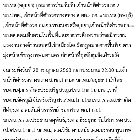
บก.ทล.(อยุธยา) บูรณาการร่วมกันกับ เจ้าหน้าที่ตำรวจ กก.2
บก.ปทส., เจ้าหน้าที่ตำรวจทางหลวง ส.ทล.3 กก.๑ บก.ทล.(ลพบุรี)
,เจ้าหน้าที่ตำรวจ ตม.จว.พระนครศรีอยุธยา,เจ้าหน้าที่ตำรวจ กก.๑
บก.สส.สตม.สืบสวนในพื้นที่และจากการสืบทราบว่าจะมีการขน
แรงงานต่างด้าวหลบหนีเข้าเมืองโดยผิดกฎหมายจากพื้นที่ จ.ตาก
มุ่งหน้าเข้ากรุงเทพมหานคร เจ้าหน้าที่ชุดจับกุมจึงเฝ้าระวัง
จนกระทั่งวันที่ 28 กรกฎาคม 2568 เวลาประมาณ 22.00 น.เจ้า
หน้าที่ตำรวจทางหลวง ส.ทล.1 กก.๑ บก.ทล.(อยุธยา) นำโดย
พ.ต.ท.ศุภกร ตังคะประเสริฐ สวญ.ส.ทล.1กก.1บก.ทล.,ว่าที่
พ.ต.ท.อัครวุฒิ จันทร์เจริญ สว.ส.ทล.1กก.1บก.ทล.,ร.ต.อ.เชาวลิต
สีดำ,ร.ต.อ.คมสันติ์ วรทรัพย์ รอง สว.ส.ทล.1 กก.1
บก.ทล.,ร.ต.อ.ประธาน จตุพันธ์,.ร.ต.อ.ธีระยุทธ วันโสภา รอง สว.
(ป.)ส.ทล.1 กก.1 บก.ทล., ด.ต.วิชัย ตามสมัย ,ด.ต.บรรจบ พูนเทพ
ผบ.หมู่ ส.ทล.1 กก.1 บก.ทล. พบรถยนต์กระบะต้องสงสัย ยี่ห้อ