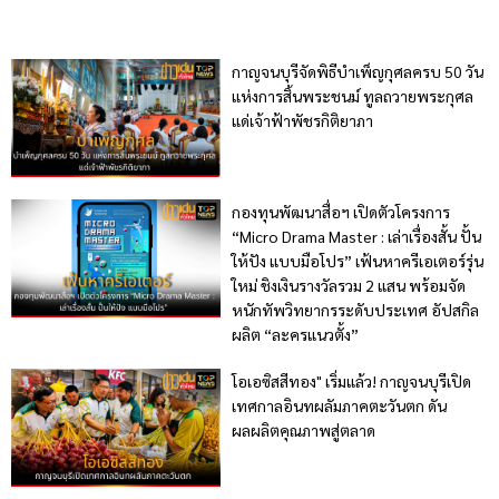
กาญจนบุรีจัดพิธีบำเพ็ญกุศลครบ 50 วัน
แห่งการสิ้นพระชนม์ ทูลถวายพระกุศล
แด่เจ้าฟ้าพัชรกิติยาภา
กองทุนพัฒนาสื่อฯ เปิดตัวโครงการ
“Micro Drama Master : เล่าเรื่องสั้น ปั้น
ให้ปัง แบบมือโปร” เฟ้นหาครีเอเตอร์รุ่น
ใหม่ ชิงเงินรางวัลรวม 2 แสน พร้อมจัด
หนักทัพวิทยากรระดับประเทศ อัปสกิล
ผลิต “ละครแนวตั้ง”
โอเอซิสสีทอง" เริ่มแล้ว! กาญจนบุรีเปิด
เทศกาลอินทผลัมภาคตะวันตก ดัน
ผลผลิตคุณภาพสู่ตลาด