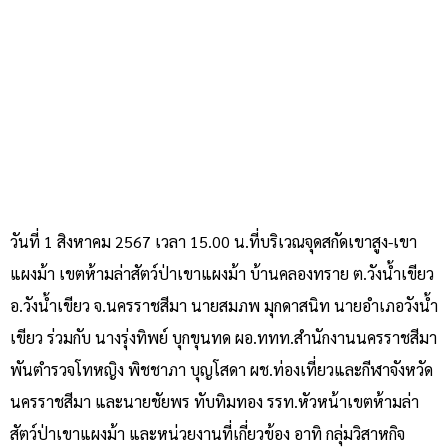
วันที่ 1 สิงหาคม 2567 เวลา 15.00 น.ที่บริเวณจุดสกัดเขาสูง-เขา
แผงม้า เขตห้ามล่าสัตว์ป่าเขาแผงม้า บ้านคลองทราย ต.วังน้ำเขียว
อ.วังน้ำเขียว จ.นครราชสีมา นายสมภพ มุกดาสนิท นายอำเภอวังน้ำ
เขียว ร่วมกับ นางรุ่งทิพย์ บุกขุนทด ผอ.ททท.สำนักงานนครราชสีมา
พันตำรวจโทหญิง พิชชาภา บุญโสดา ผช.ท่องเที่ยวและกีฬาจังหวัด
นครราชสีมา และนายชัยพร ทับทิมทอง รรท.หัวหน้าเขตห้ามล่า
สัตว์ป่าเขาแผงม้า และหน่วยงานที่เกี่ยวข้อง อาทิ กลุ่มวิสาหกิจ