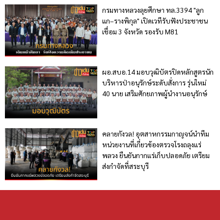
กรมทางหลวงลุยศึกษา ทล.3394 "ลูก
แก–รางพิกุล" เปิดเวทีรับฟังประชาชน
เชื่อม 3 จังหวัด รองรับ M81
ผอ.สบอ.14 มอบวุฒิบัตรปิดหลักสูตรนัก
บริหารป่าอนุรักษ์ระดับสั่งการ รุ่นใหม่
40 นาย เสริมศักยภาพผู้นำงานอนุรักษ์
คลายกังวล! อุตสาหกรรมกาญจน์นำทีม
หน่วยงานที่เกี่ยวข้องตรวจโรงถลุงแร่
พลวง ยืนยันกากแร่เก็บปลอดภัย เตรียม
ส่งกำจัดที่สระบุรี