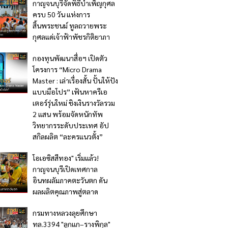
กาญจนบุรีจัดพิธีบำเพ็ญกุศล
ครบ 50 วัน แห่งการ
สิ้นพระชนม์ ทูลถวายพระ
กุศลแด่เจ้าฟ้าพัชรกิติยาภา
กองทุนพัฒนาสื่อฯ เปิดตัว
โครงการ “Micro Drama
Master : เล่าเรื่องสั้น ปั้นให้ปัง
แบบมือโปร” เฟ้นหาครีเอ
เตอร์รุ่นใหม่ ชิงเงินรางวัลรวม
2 แสน พร้อมจัดหนักทัพ
วิทยากรระดับประเทศ อัป
สกิลผลิต “ละครแนวตั้ง”
โอเอซิสสีทอง" เริ่มแล้ว!
กาญจนบุรีเปิดเทศกาล
อินทผลัมภาคตะวันตก ดัน
ผลผลิตคุณภาพสู่ตลาด
กรมทางหลวงลุยศึกษา
ทล.3394 "ลูกแก–รางพิกุล"