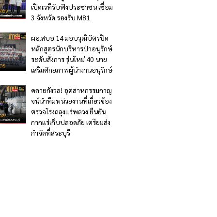
เปิดเวทีรับฟังประชาชน เชื่อม
3 จังหวัด รองรับ M81
ผอ.สบอ.14 มอบวุฒิบัตรปิด
หลักสูตรนักบริหารป่าอนุรักษ์
ระดับสั่งการ รุ่นใหม่ 40 นาย
เสริมศักยภาพผู้นำงานอนุรักษ์
คลายกังวล! อุตสาหกรรมกาญ
จน์นำทีมหน่วยงานที่เกี่ยวข้อง
ตรวจโรงถลุงแร่พลวง ยืนยัน
กากแร่เก็บปลอดภัย เตรียมส่ง
กำจัดที่สระบุรี