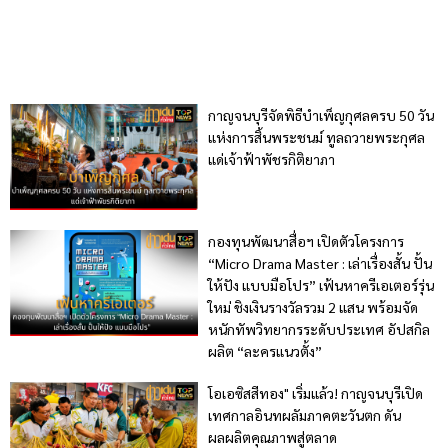
กาญจนบุรีจัดพิธีบำเพ็ญกุศลครบ 50 วัน
แห่งการสิ้นพระชนม์ ทูลถวายพระกุศล
แด่เจ้าฟ้าพัชรกิติยาภา
กองทุนพัฒนาสื่อฯ เปิดตัวโครงการ
“Micro Drama Master : เล่าเรื่องสั้น ปั้น
ให้ปัง แบบมือโปร” เฟ้นหาครีเอเตอร์รุ่น
ใหม่ ชิงเงินรางวัลรวม 2 แสน พร้อมจัด
หนักทัพวิทยากรระดับประเทศ อัปสกิล
ผลิต “ละครแนวตั้ง”
โอเอซิสสีทอง" เริ่มแล้ว! กาญจนบุรีเปิด
เทศกาลอินทผลัมภาคตะวันตก ดัน
ผลผลิตคุณภาพสู่ตลาด