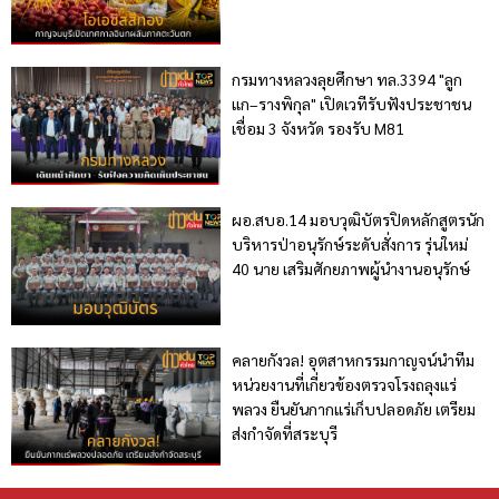
กรมทางหลวงลุยศึกษา ทล.3394 "ลูก
แก–รางพิกุล" เปิดเวทีรับฟังประชาชน
เชื่อม 3 จังหวัด รองรับ M81
ผอ.สบอ.14 มอบวุฒิบัตรปิดหลักสูตรนัก
บริหารป่าอนุรักษ์ระดับสั่งการ รุ่นใหม่
40 นาย เสริมศักยภาพผู้นำงานอนุรักษ์
คลายกังวล! อุตสาหกรรมกาญจน์นำทีม
หน่วยงานที่เกี่ยวข้องตรวจโรงถลุงแร่
พลวง ยืนยันกากแร่เก็บปลอดภัย เตรียม
ส่งกำจัดที่สระบุรี