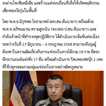
รถผ่านโซเชียลมีเดีย และร้านแต่งรถเถื่อนที่เอื้อให้เกิดพฤติกรรม
เสี่ยงของวัยรุ่นในพื้นที่
โดย พ.ต.อ.นิรุชพล โยธามาตย์ ผกก.สน.คันนายาว พร้อมด้วย
พ.ต.ท.อภิชนฌาณ ครามสูงเนิน รอง ผกก.ป.สน.คันนายาว และ
กำลังเจ้าหน้าที่ตำรวจชุดปฏิบัติการ ได้ดำเนินการเข้มข้นต่อเนื่อง
ระหว่างวันที่ 27 มิถุนายน – 6 กรกฎาคม 2568 สามารถจับกุมผู้
ต้องหาในความผิดเกี่ยวกับการแข่งรถในทางได้รวม 18 ราย ยึดรถ
จักรยานยนต์แต่งซิ่ง 17 คัน พร้อมดำเนินการ ปิดเพจเฟซบุ๊ก 2 เพจ
ที่ใช้ปลุกระดมรวมกลุ่มแข่งรถในทางอย่างผิดกฎหมาย