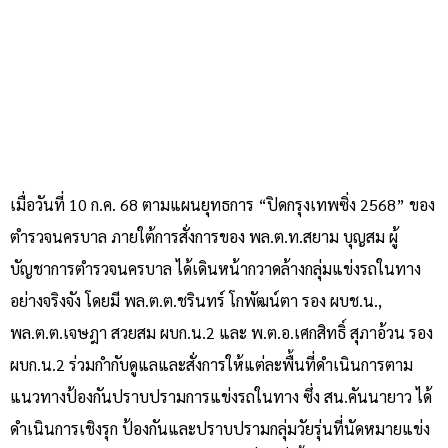
เมื่อวันที่ 10 ก.ค. 68 ตามแผนยุทธการ “ปิดกรุงเทพซิ่ง 2568” ของ
ตำรวจนครบาล ภายใต้การสั่งการของ พล.ต.ท.สยาม บุญสม ผู้
บัญชาการตำรวจนครบาล ได้เดินหน้ากวาดล้างกลุ่มแข่งรถในทาง
อย่างจริงจัง โดยมี พล.ต.ต.ชรินทร์ โกพัฒน์ตา รอง ผบช.น.,
พล.ต.ต.เจษฎา สวยสม ผบก.น.2 และ พ.ต.อ.เศกสิทธิ์ สุภาอ้วน รอง
ผบก.น.2 ร่วมกำกับดูแลและสั่งการให้แต่ละพื้นที่ดำเนินการตาม
แนวทางป้องกันปราบปรามการแข่งรถในทาง ซึ่ง สน.คันนายาว ได้
ดำเนินการเชิงรุก ป้องกันและปราบปรามกลุ่มวัยรุ่นที่นัดหมายแข่ง