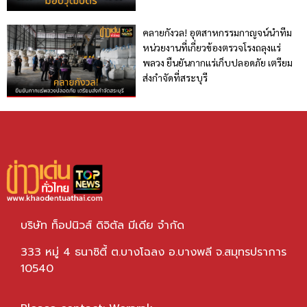
คลายกังวล! อุตสาหกรรมกาญจน์นำทีม
หน่วยงานที่เกี่ยวข้องตรวจโรงถลุงแร่
พลวง ยืนยันกากแร่เก็บปลอดภัย เตรียม
ส่งกำจัดที่สระบุรี
บริษัท ท็อปนิวส์ ดิจิตัล มีเดีย จำกัด
333 หมู่ 4 ธนาซิตี้ ต.บางโฉลง อ.บางพลี จ.สมุทรปราการ
10540