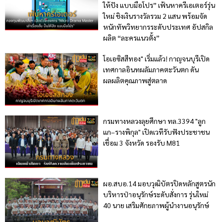
ให้ปัง แบบมือโปร” เฟ้นหาครีเอเตอร์รุ่น
ใหม่ ชิงเงินรางวัลรวม 2 แสน พร้อมจัด
หนักทัพวิทยากรระดับประเทศ อัปสกิล
ผลิต “ละครแนวตั้ง”
โอเอซิสสีทอง" เริ่มแล้ว! กาญจนบุรีเปิด
เทศกาลอินทผลัมภาคตะวันตก ดัน
ผลผลิตคุณภาพสู่ตลาด
กรมทางหลวงลุยศึกษา ทล.3394 "ลูก
แก–รางพิกุล" เปิดเวทีรับฟังประชาชน
เชื่อม 3 จังหวัด รองรับ M81
ผอ.สบอ.14 มอบวุฒิบัตรปิดหลักสูตรนัก
บริหารป่าอนุรักษ์ระดับสั่งการ รุ่นใหม่
40 นาย เสริมศักยภาพผู้นำงานอนุรักษ์