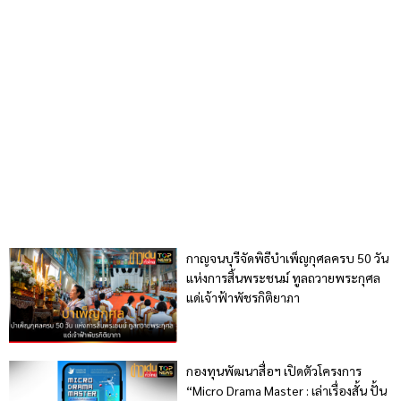
กาญจนบุรีจัดพิธีบำเพ็ญกุศลครบ 50 วัน
แห่งการสิ้นพระชนม์ ทูลถวายพระกุศล
แด่เจ้าฟ้าพัชรกิติยาภา
กองทุนพัฒนาสื่อฯ เปิดตัวโครงการ
“Micro Drama Master : เล่าเรื่องสั้น ปั้น