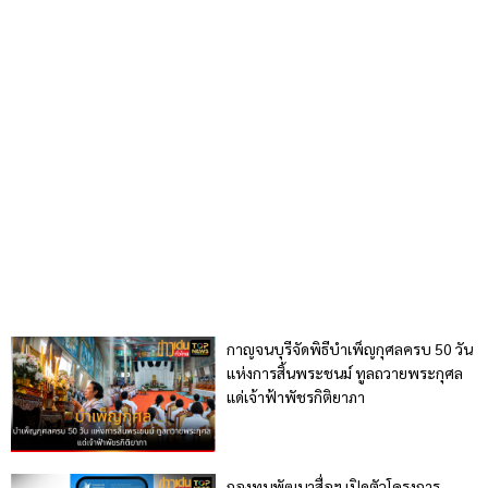
กาญจนบุรีจัดพิธีบำเพ็ญกุศลครบ 50 วัน
แห่งการสิ้นพระชนม์ ทูลถวายพระกุศล
แด่เจ้าฟ้าพัชรกิติยาภา
กองทุนพัฒนาสื่อฯ เปิดตัวโครงการ