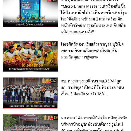
“Micro Drama Master : เล่าเรื่องสั้น ปั้น
ให้ปัง แบบมือโปร” เฟ้นหาครีเอเตอร์รุ่น
ใหม่ ชิงเงินรางวัลรวม 2 แสน พร้อมจัด
หนักทัพวิทยากรระดับประเทศ อัปสกิล
ผลิต “ละครแนวตั้ง”
โอเอซิสสีทอง" เริ่มแล้ว! กาญจนบุรีเปิด
เทศกาลอินทผลัมภาคตะวันตก ดัน
ผลผลิตคุณภาพสู่ตลาด
กรมทางหลวงลุยศึกษา ทล.3394 "ลูก
แก–รางพิกุล" เปิดเวทีรับฟังประชาชน
เชื่อม 3 จังหวัด รองรับ M81
ผอ.สบอ.14 มอบวุฒิบัตรปิดหลักสูตรนัก
บริหารป่าอนุรักษ์ระดับสั่งการ รุ่นใหม่
40 นาย เสริมศักยภาพผู้นำงานอนุรักษ์