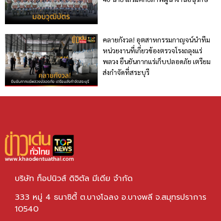
คลายกังวล! อุตสาหกรรมกาญจน์นำทีม
หน่วยงานที่เกี่ยวข้องตรวจโรงถลุงแร่
พลวง ยืนยันกากแร่เก็บปลอดภัย เตรียม
ส่งกำจัดที่สระบุรี
บริษัท ท็อปนิวส์ ดิจิตัล มีเดีย จำกัด
333 หมู่ 4 ธนาซิตี้ ต.บางโฉลง อ.บางพลี จ.สมุทรปราการ
10540