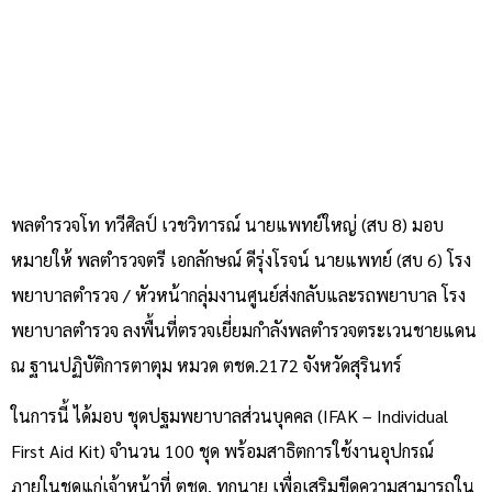
พลตำรวจโท ทวีศิลป์ เวชวิทารณ์ นายแพทย์ใหญ่ (สบ 8) มอบ
หมายให้ พลตำรวจตรี เอกลักษณ์ ดีรุ่งโรจน์ นายแพทย์ (สบ 6) โรง
พยาบาลตำรวจ / หัวหน้ากลุ่มงานศูนย์ส่งกลับและรถพยาบาล โรง
พยาบาลตำรวจ ลงพื้นที่ตรวจเยี่ยมกำลังพลตำรวจตระเวนชายแดน
ณ ฐานปฏิบัติการตาตุม หมวด ตชด.2172 จังหวัดสุรินทร์
ในการนี้ ได้มอบ ชุดปฐมพยาบาลส่วนบุคคล (IFAK – Individual
First Aid Kit) จำนวน 100 ชุด พร้อมสาธิตการใช้งานอุปกรณ์
ภายในชุดแก่เจ้าหน้าที่ ตชด. ทุกนาย เพื่อเสริมขีดความสามารถใน