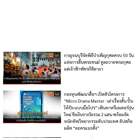
กาญจนบุรีจัดพิธีบำเพ็ญกุศลครบ 50 วัน
แห่งการสิ้นพระชนม์ ทูลถวายพระกุศล
แด่เจ้าฟ้าพัชรกิติยาภา
กองทุนพัฒนาสื่อฯ เปิดตัวโครงการ
“Micro Drama Master : เล่าเรื่องสั้น ปั้น
ให้ปัง แบบมือโปร” เฟ้นหาครีเอเตอร์รุ่น
ใหม่ ชิงเงินรางวัลรวม 2 แสน พร้อมจัด
หนักทัพวิทยากรระดับประเทศ อัปสกิล
ผลิต “ละครแนวตั้ง”