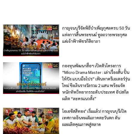
กาญจนบุรีจัดพิธีบำเพ็ญกุศลครบ 50 วัน
แห่งการสิ้นพระชนม์ ทูลถวายพระกุศล
แด่เจ้าฟ้าพัชรกิติยาภา
กองทุนพัฒนาสื่อฯ เปิดตัวโครงการ
“Micro Drama Master : เล่าเรื่องสั้น ปั้น
ให้ปัง แบบมือโปร” เฟ้นหาครีเอเตอร์รุ่น
ใหม่ ชิงเงินรางวัลรวม 2 แสน พร้อมจัด
หนักทัพวิทยากรระดับประเทศ อัปสกิล
ผลิต “ละครแนวตั้ง”
โอเอซิสสีทอง" เริ่มแล้ว! กาญจนบุรีเปิด
เทศกาลอินทผลัมภาคตะวันตก ดัน
ผลผลิตคุณภาพสู่ตลาด