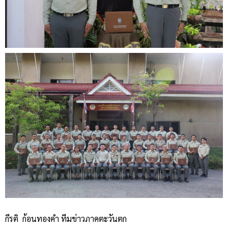
กีรติ ก้อนทองคำ ทีมข่าวภาคตะวันตก