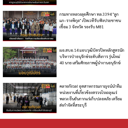
กรมทางหลวงลุยศึกษา ทล.3394 "ลูก
แก–รางพิกุล" เปิดเวทีรับฟังประชาชน
เชื่อม 3 จังหวัด รองรับ M81
ผอ.สบอ.14 มอบวุฒิบัตรปิดหลักสูตรนัก
บริหารป่าอนุรักษ์ระดับสั่งการ รุ่นใหม่
40 นาย เสริมศักยภาพผู้นำงานอนุรักษ์
คลายกังวล! อุตสาหกรรมกาญจน์นำทีม
หน่วยงานที่เกี่ยวข้องตรวจโรงถลุงแร่
พลวง ยืนยันกากแร่เก็บปลอดภัย เตรียม
ส่งกำจัดที่สระบุรี