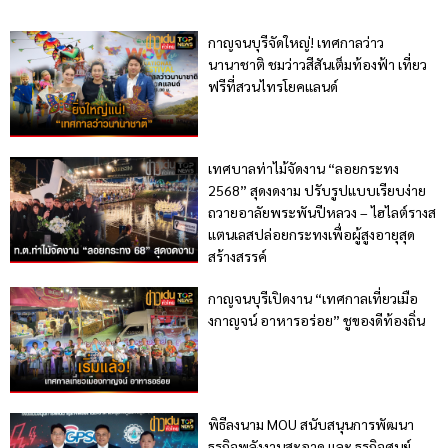
กาญจนบุรีจัดใหญ่! เทศกาลว่าว
นานาชาติ ชมว่าวสีสันเต็มท้องฟ้า เที่ยว
ฟรีที่สวนไทรโยคแลนด์
เทศบาลท่าไม้จัดงาน “ลอยกระทง
2568” สุดงดงาม ปรับรูปแบบเรียบง่าย
ถวายอาลัยพระพันปีหลวง – ไฮไลต์รางส
แตนเลสปล่อยกระทงเพื่อผู้สูงอายุสุด
สร้างสรรค์
กาญจนบุรีเปิดงาน “เทศกาลเที่ยวเมือ
งกาญจน์ อาหารอร่อย” ชูของดีท้องถิ่น
พิธีลงนาม MOU สนับสนุนการพัฒนา
ธุรกิจพลังงานสะอาด และ ธุรกิจศูนย์