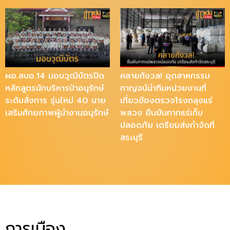
ผอ.สบอ.14 มอบวุฒิบัตรปิด
คลายกังวล! อุตสาหกรรม
หลักสูตรนักบริหารป่าอนุรักษ์
กาญจน์นำทีมหน่วยงานที่
ระดับสั่งการ รุ่นใหม่ 40 นาย
เกี่ยวข้องตรวจโรงถลุงแร่
เสริมศักยภาพผู้นำงานอนุรักษ์
พลวง ยืนยันกากแร่เก็บ
ปลอดภัย เตรียมส่งกำจัดที่
สระบุรี
การเมือง