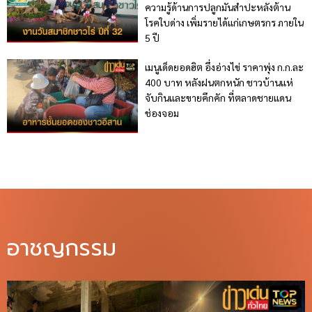
ความรู้ด้านการปลูกมันสำปะหลังต้าน
โรคใบด่าง เพิ่มรายได้แก่เกษตรกร ภายใน
5 ปี
เมนูเด็ดยอดฮิต อึ่งอ่างไข่ ราคาพุ่ง ก.ก.ละ
400 บาท หลังฝนตกหนัก ชาวบ้านแห่
จับกินและขายคึกคัก ที่ตลาดชายแดน
ช่องจอม
อาชญกรรม