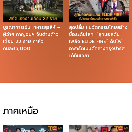
บูรณาการเข้ม! ทหารสุรสีห์ –
สุดปลื้ม ! นวัตกรรมไทยสร้าง
ผู้ว่าฯ กาญจนฯ จับต่างด้าว
ชื่อระดับโลก! “ลูกบอลดับ
เถื่อน 22 ราย ค่าหัว
เพลิง ELIDE FIRE” ดับไฟ
คนละ15,000
อพาร์ตเมนต์กลางกรุงปารีส
ได้ทันเวลา
ภาคเหนือ