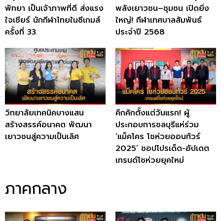
พัทยา เป็นเจ้าภาพที่ดี ส่งแรง
พลังเยาวชน–ชุมชน เปิดยิ่ง
ใจเชียร์ นักกีฬาไทยในซีเกมส์
ใหญ่! กีฬาเทศบาลสัมพันธ์
ครั้งที่ 33
ประจำปี 2568
วิทยาลัยเทคนิคบางแสน
คึกคักตั้งแต่วันแรก! ผู้
สร้างสรรค์อนาคต พัฒนา
ประกอบการชลบุรีแห่ร่วม
เยาวชนสู่ความเป็นเลิศ
‘แม็คโคร โชห่วยออนทัวร์
2025’ ชอปโปรเด็ด-อัปเดต
เทรนด์โชห่วยยุคใหม่
ภาคกลาง