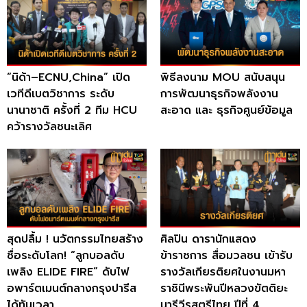
“นิด้า–ECNU,China” เปิด
พิธีลงนาม MOU สนับสนุน
เวทีดีเบตวิชาการ ระดับ
การพัฒนาธุรกิจพลังงาน
นานาชาติ ครั้งที่ 2 ทีม HCU
สะอาด และ ธุรกิจศูนย์ข้อมูล
คว้ารางวัลชนะเลิศ
สุดปลื้ม ! นวัตกรรมไทยสร้าง
ศิลปิน ดารานักแสดง
ชื่อระดับโลก! “ลูกบอลดับ
ข้าราชการ สื่อมวลชน เข้ารับ
เพลิง ELIDE FIRE” ดับไฟ
รางวัลเกียรติยศในงานมหา
อพาร์ตเมนต์กลางกรุงปารีส
ราชินีพระพันปีหลวงขัตติยะ
ได้ทันเวลา
นารีวีรสตรีไทย ปีที่ 4