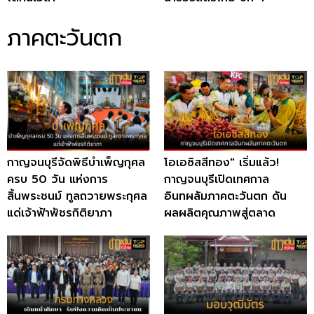
ภาคตะวันตก
กาญจนบุรีจัดพิธีบำเพ็ญกุศล
โอเอซิสสีทอง" เริ่มแล้ว!
ครบ 50 วัน แห่งการ
กาญจนบุรีเปิดเทศกาล
สิ้นพระชนม์ ทูลถวายพระกุศล
อินทผลัมภาคตะวันตก ดัน
แด่เจ้าฟ้าพัชรกิติยาภา
ผลผลิตคุณภาพสู่ตลาด