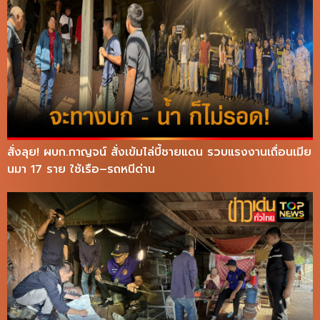
สั่งลุย! ผบก.กาญจน์ สั่งเข้มไล่บี้ชายแดน รวบแรงงานเถื่อนเมีย
นมา 17 ราย ใช้เรือ–รถหนีด่าน