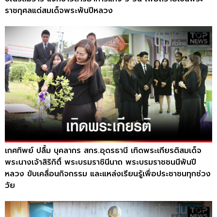
ราชกุศลแด่สมเด็จพระพันปีหลวง
เกศทิพย์ ปลื้ม บุคลากร สกร.อุดรธานี เทิดพระเกียรติสมเด็จ
พระนางเจ้าสิริกิติ์ พระบรมราชินีนาถ พระบรมราชชนนีพันปี
หลวง ขับเคลื่อนกิจกรรม และแหล่งเรียนรู้เพื่อประชาชนทุกช่วง
วัย