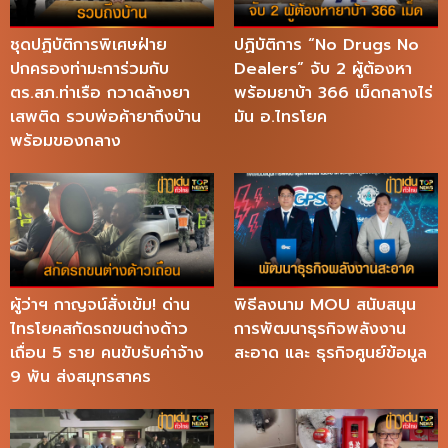
ชุดปฏิบัติการพิเศษฝ่าย
ปฏิบัติการ “No Drugs No
ปกครองท่ามะการ่วมกับ
Dealers” จับ 2 ผู้ต้องหา
ตร.สภ.ท่าเรือ กวาดล้างยา
พร้อมยาบ้า 366 เม็ดกลางไร่
เสพติด รวบพ่อค้ายาถึงบ้าน
มัน อ.ไทรโยค
พร้อมของกลาง
ผู้ว่าฯ กาญจน์สั่งเข้ม! ด่าน
พิธีลงนาม MOU สนับสนุน
ไทรโยคสกัดรถขนต่างด้าว
การพัฒนาธุรกิจพลังงาน
เถื่อน 5 ราย คนขับรับค่าจ้าง
สะอาด และ ธุรกิจศูนย์ข้อมูล
9 พัน ส่งสมุทรสาคร