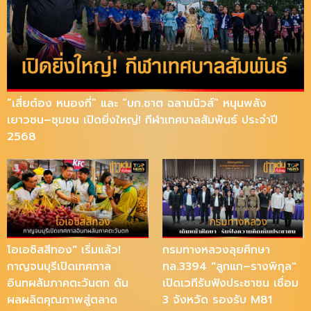
“เสี่ยต๋อง หนองกี่” และ “บก.ชาต ฉลามนิวส์” หนุนพลัง
เยาวชน–ชุมชน เปิดยิ่งใหญ่! กีฬาเทศบาลสัมพันธ์ ประจำปี
2568
โอเอซิสสีทอง" เริ่มแล้ว!
กรมทางหลวงลุยศึกษา
กาญจนบุรีเปิดเทศกาล
ทล.3394 "ลูกแก–รางพิกุล"
อินทผลัมภาคตะวันตก ดัน
เปิดเวทีรับฟังประชาชน เชื่อม
ผลผลิตคุณภาพสู่ตลาด
3 จังหวัด รองรับ M81