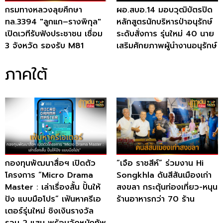
กรมทางหลวงลุยศึกษา
ผอ.สบอ.14 มอบวุฒิบัตรปิด
ทล.3394 "ลูกแก–รางพิกุล"
หลักสูตรนักบริหารป่าอนุรักษ์
เปิดเวทีรับฟังประชาชน เชื่อม
ระดับสั่งการ รุ่นใหม่ 40 นาย
3 จังหวัด รองรับ M81
เสริมศักยภาพผู้นำงานอนุรักษ์
ภาคใต้
กองทุนพัฒนาสื่อฯ เปิดตัว
“เจือ ราชสีห์” ร่วมงาน Hi
โครงการ “Micro Drama
Songkhla ดันสีสันเมืองเก่า
Master : เล่าเรื่องสั้น ปั้นให้
สงขลา กระตุ้นท่องเที่ยว-หนุน
ปัง แบบมือโปร” เฟ้นหาครีเอ
ร้านอาหารกว่า 70 ร้าน
เตอร์รุ่นใหม่ ชิงเงินรางวัล
รวม 2 แสน พร้อมจัดหนักทัพ