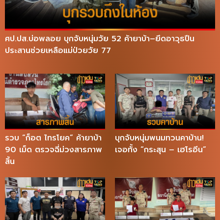
ศป.ปส.บ่อพลอย บุกจับหนุ่มวัย 52 ค้ายาบ้า–ยึดอาวุธปืน
ประสานช่วยเหลือแม่ป่วยวัย 77
รวบ “ก็อต ไทรโยค” ค้ายาบ้า
บุกจับหนุ่มพนมทวนคาบ้าน!
90 เม็ด ตรวจฉี่ม่วงสารภาพ
เจอทั้ง “กระสุน – เฮโรอีน”
สิ้น