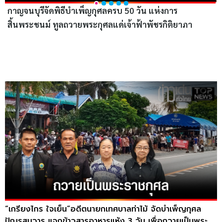
2
3
4
5
1
กาญจนบุรีจัดพิธีบำเพ็ญกุศลครบ 50 วัน แห่งการ
สิ้นพระชนม์ ทูลถวายพระกุศลแด่เจ้าฟ้าพัชรกิติยาภา
“เกรียงไกร ใจเย็น”อดีตนายกเทศบาลท่าไม้ จัดบำเพ็ญกุศล
ปัณรสมวาร แจกข้าวสารอาหารแห้ง 3 วัน เพื่อถวายเป็นพระ