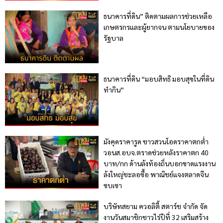
ธนาคารที่ดิน” ติดตามผลการช่วยเหลือ
เกษตรกรและผู้ยากจน ตามนโยบายของ
รัฐบาล
ธนาคารที่ดิน “มอบสิทธิ มอบสุขในที่ดิน
ทำกิน”
มังคุดราคารูด ชาวสวนโอดราคาตกต่ำ
วอนส.อบจ.ตราดช่วยหลังราคาตก 40
บาท/กก ด้านล้งท้องถิ่นบอกขาดแรงงาน
ล้งใหญ่ชะลอซื้อ พาณิชย์แจงตลาดจีน
ซบเซา
บริษัทสยาม ควอลิตี้ สตาร์ช จำกัด จัด
งานวันสมาชิกชาวไร่ปีที่ 32 เสริมสร้าง