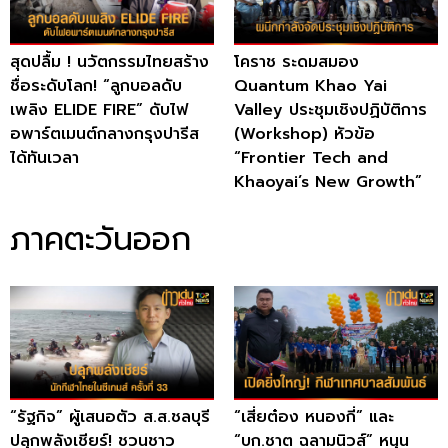
สุดปลื้ม ! นวัตกรรมไทยสร้าง
โคราช ระดมสมอง
ชื่อระดับโลก! “ลูกบอลดับ
Quantum Khao Yai
เพลิง ELIDE FIRE” ดับไฟ
Valley ประชุมเชิงปฏิบัติการ
อพาร์ตเมนต์กลางกรุงปารีส
(Workshop) หัวข้อ
ได้ทันเวลา
“Frontier Tech and
Khaoyai’s New Growth”
ภาคตะวันออก
“รัฐกิจ” ผู้เสนอตัว ส.ส.ชลบุรี
“เสี่ยต๋อง หนองกี่” และ
ปลุกพลังเชียร์! ชวนชาว
“บก.ชาต ฉลามนิวส์” หนุน