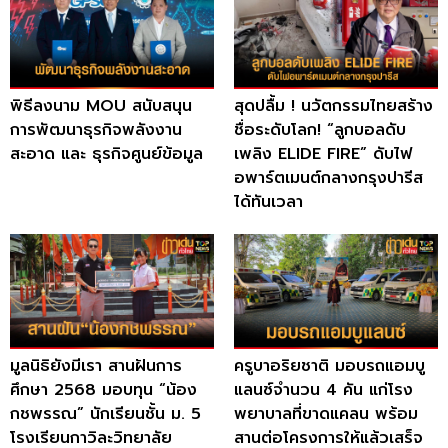
พิธีลงนาม MOU สนับสนุน
สุดปลื้ม ! นวัตกรรมไทยสร้าง
การพัฒนาธุรกิจพลังงาน
ชื่อระดับโลก! “ลูกบอลดับ
สะอาด และ ธุรกิจศูนย์ข้อมูล
เพลิง ELIDE FIRE” ดับไฟ
อพาร์ตเมนต์กลางกรุงปารีส
ได้ทันเวลา
มูลนิธิยังมีเรา สานฝันการ
ครูบาอริยชาติ มอบรถแอมบู
ศึกษา 2568 มอบทุน “น้อง
แลนซ์จำนวน 4 คัน แก่โรง
กชพรรณ” นักเรียนชั้น ม. 5
พยาบาลที่ขาดแคลน พร้อม
โรงเรียนกาวิละวิทยาลัย
สานต่อโครงการให้แล้วเสร็จ