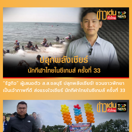
“รัฐกิจ” ผู้เสนอตัว ส.ส.ชลบุรี ปลุกพลังเชียร์! ชวนชาวพัทยา
เป็นเจ้าภาพที่ดี ส่งแรงใจเชียร์ นักกีฬาไทยในซีเกมส์ ครั้งที่ 33