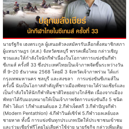
นายรัฐกิจ เฮงตระกูล ผู้เสนอตัวลงสมัครรับเลือกตั้งสมาชิกสภา
ผู้แทนราษฎร (ส.ส.) จังหวัดชลบุรี พรรคเพื่อไทย กล่าวเชิญ
ชวนและให้กำลังใจนักกีฬาเนื่องในโอกาสการแข่งขันกีฬา
ซีเกมส์ ครั้งที่ 33 ซึ่งประเทศไทยเป็นเจ้าภาพจัดขึ้นระหว่างวัน
ที่ 9–20 ธันวาคม 2568 โดยมี 3 จังหวัดเจ้าภาพร่วม ได้แก่
กรุงเทพมหานคร ชลบุรี และสงขลา การแข่งขันซีเกมส์ใน
ครั้งนี้ นับเป็นโอกาสสำคัญที่ชาวเมืองพัทยาจะได้ร่วมเชียร์และ
เป็นกำลังใจให้นักกีฬาทีมชาติไทยอย่างใกล้ชิด เนื่องจากเมือง
พัทยาได้รับมอบหมายให้เป็นเจ้าภาพจัดการแข่งขันถึง 5 ชนิด
กีฬา ได้แก่ 1.กีฬาแฮนด์บอล 2.กีฬาเจ็ตสกี 3.กีฬาปัญจกีฬา
(Modern Pentathlon) 4.กีฬาวินด์เซิร์ฟ 5.กีฬาวอลเลย์บอล
ชายหาด ทั้งนี้ การแข่งขันทุกประเภทเปิดให้ประชาชนเข้าชม
และร่วมเชียร์ฟรีโดยไม่เสียค่าใช้จ่าย นายรัฐกิจ กล่าวเพิ่มเติม