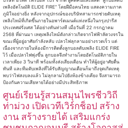
เพลิงอัตโนมัติ ELIDE FIRE” โดยฝีมือคนไทย แสดงความภาค
ภูมิใจอย่างยิ่ง หลังจากอุปกรณ์ของบริษัทสามารถช่วยดับเหตุ
เพลิงไหม้ที่เกิดขึ้นภายในอพาร์ตเมนต์แห่งหนึ่งในกรุงปารีส
ประเทศฝรั่งเศส ได้อย่างทันท่วงที เมื่อวันที่ 22 กรกฎาคม
2568 ที่ผ่านมา เหตุเพลิงไหม้ดังกล่าวเกิดจากไฟฟ้าลัดวงจรใน
ขณะที่ผู้อยู่อาศัยกำลังหลับ เปลวไฟลุกลามอย่างรวดเร็ว แต่
เนื่องจากภายในห้องมีการติดตั้งลูกบอลดับเพลิง ELIDE FIRE
ไว้ เมื่อเปลวไฟพุ่งขึ้น ลูกบอลจึงทำงานโดยอัตโนมัติภายใน
เวลาเพียง 3 วินาที พร้อมทั้งส่งเสียงเตือน ทำให้ผู้อยู่อาศัยตื่น
ทันที และทีมดับเพลิงที่ได้รับสัญญาณเตือนก็มาถึงจุดเกิดเหตุ
พบว่าไฟสงบลงแล้ว ไม่ลุกลามไปยังห้องข้างเคียง จึงสามารถ
ป้องกันความเสียหายได้อย่างมีประสิทธิภาพ
ศูนย์เรียนรู้สวนสมุนไพรชีววิถี
ท่าม่วง เปิดเวทีเวิร์กช็อป สร้าง
งาน สร้างรายได้ เสริมแกร่ง
ชุมชนกาญจนบุรี สร้างโอกาสสู่